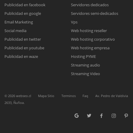
Publicidad en facebook
Servidores dedicados
Publicidad en google
Servidores semi-dedicados
Reunión online
Email Marketing
Vps
Nuestros ejecutivos le enviarán un correo electrónico con el enlace a
Chat Online
Social media
Web hosting reseller
Meet para la reunión online.
Cotización
Publicidad en twitter
Web hosting corporativo
Todos nuestros ejecutivos están fuera de línea. Complete el formulario
Publicidad en youtube
Web hosting empresa
para enviarnos un correo electrónico con sus datos personales.
Complete el formulario y nos contactaremos a la brevedad.
Publicidad en waze
Hosting PYME
Streaming audio
Streaming Video
©
2026
webseo.cl
Mapa Sitio
Terminos
Faq
Av. Pedro de Valdivia
2633, Ñuñoa.