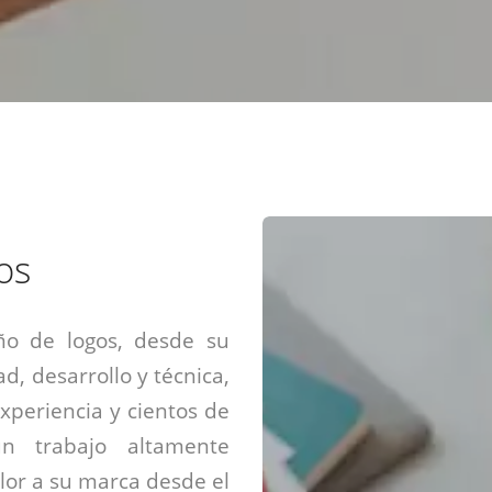
Diseño web mini sitios
Estrategia de marca
Next Cloud
Aplicaciones moviles
Identidad de marca
APP web móviles
Diseño de logo
Integración Webpay Plus
Directrices de la marca
Mantención Web
Redacción de textos
Directrices de voz
Rebranding
Fotografía / Dirección
os
Diseño infográfico
ño de logos, desde su
ad, desarrollo y técnica,
xperiencia y cientos de
un trabajo altamente
alor a su marca desde el