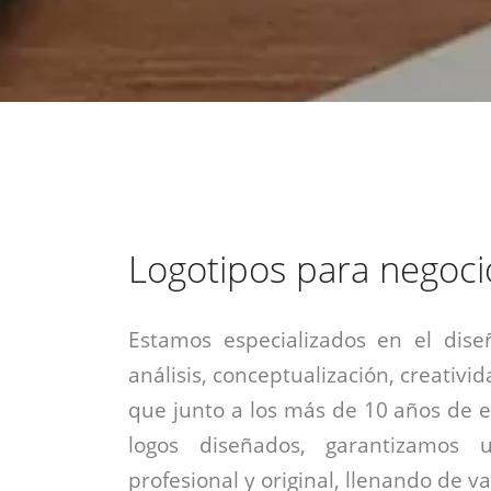
estrategia de
¡COTIZA AQUÍ!
DESDE $15 UF.
HABLAR CON EJECUTIVO
marketing digital.
DESDE $300 UF.
ASESORATE POR UN EXPERTO
Logotipos para negoci
Estamos especializados en el dise
análisis, conceptualización, creativid
que junto a los más de 10 años de e
logos diseñados, garantizamos 
profesional y original, llenando de v