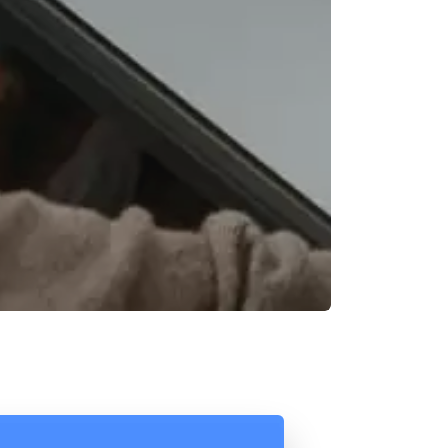
Reunión online
Chat Online
Nuestros ejecutivos le enviarán un correo
Cotización
electrónico con el enlace a Meet para la