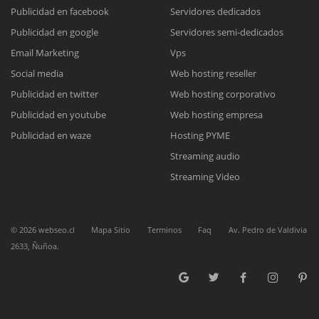
Publicidad en facebook
Servidores dedicados
Publicidad en google
Servidores semi-dedicados
Reunión online
Email Marketing
Vps
Nuestros ejecutivos le enviarán un correo electrónico con el enlace a
Chat Online
Social media
Web hosting reseller
Meet para la reunión online.
Cotización
Publicidad en twitter
Web hosting corporativo
Todos nuestros ejecutivos están fuera de línea. Complete el formulario
Publicidad en youtube
Web hosting empresa
para enviarnos un correo electrónico con sus datos personales.
Complete el formulario y nos contactaremos a la brevedad.
Publicidad en waze
Hosting PYME
Streaming audio
Streaming Video
©
2026
webseo.cl
Mapa Sitio
Terminos
Faq
Av. Pedro de Valdivia
2633, Ñuñoa.