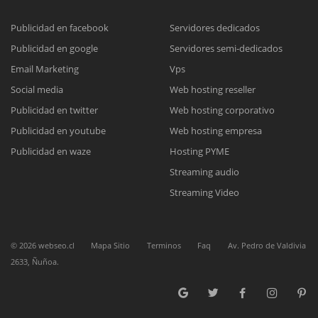
Publicidad en facebook
Servidores dedicados
Publicidad en google
Servidores semi-dedicados
Reunión online
Email Marketing
Vps
Nuestros ejecutivos le enviarán un correo electrónico con el enlace a
Chat Online
Social media
Web hosting reseller
Meet para la reunión online.
Cotización
Publicidad en twitter
Web hosting corporativo
Todos nuestros ejecutivos están fuera de línea. Complete el formulario
Publicidad en youtube
Web hosting empresa
para enviarnos un correo electrónico con sus datos personales.
Complete el formulario y nos contactaremos a la brevedad.
Publicidad en waze
Hosting PYME
Streaming audio
Streaming Video
©
2026
webseo.cl
Mapa Sitio
Terminos
Faq
Av. Pedro de Valdivia
2633, Ñuñoa.