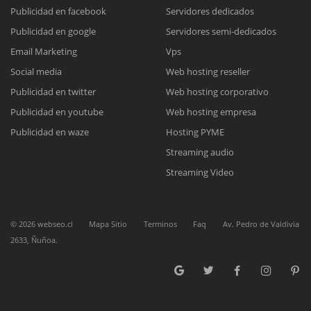
Publicidad en facebook
Servidores dedicados
Publicidad en google
Servidores semi-dedicados
Reunión online
Email Marketing
Vps
Nuestros ejecutivos le enviarán un correo electrónico con el enlace a
Chat Online
Social media
Web hosting reseller
Meet para la reunión online.
Cotización
Publicidad en twitter
Web hosting corporativo
Todos nuestros ejecutivos están fuera de línea. Complete el formulario
Publicidad en youtube
Web hosting empresa
para enviarnos un correo electrónico con sus datos personales.
Complete el formulario y nos contactaremos a la brevedad.
Publicidad en waze
Hosting PYME
Streaming audio
Streaming Video
©
2026
webseo.cl
Mapa Sitio
Terminos
Faq
Av. Pedro de Valdivia
2633, Ñuñoa.