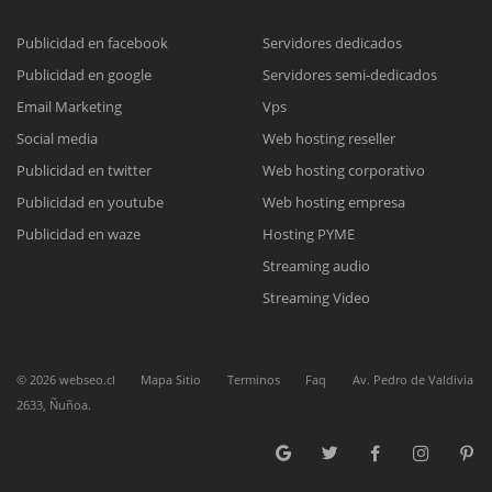
Publicidad en facebook
Servidores dedicados
Publicidad en google
Servidores semi-dedicados
Reunión online
Email Marketing
Vps
Nuestros ejecutivos le enviarán un correo electrónico con el enlace a
Chat Online
Social media
Web hosting reseller
Meet para la reunión online.
Cotización
Publicidad en twitter
Web hosting corporativo
Todos nuestros ejecutivos están fuera de línea. Complete el formulario
Publicidad en youtube
Web hosting empresa
para enviarnos un correo electrónico con sus datos personales.
Complete el formulario y nos contactaremos a la brevedad.
Publicidad en waze
Hosting PYME
Streaming audio
Streaming Video
©
2026
webseo.cl
Mapa Sitio
Terminos
Faq
Av. Pedro de Valdivia
2633, Ñuñoa.