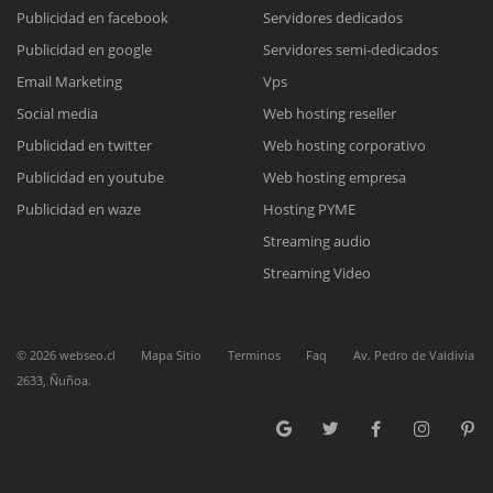
Publicidad en facebook
Servidores dedicados
Publicidad en google
Servidores semi-dedicados
Reunión online
Email Marketing
Vps
Nuestros ejecutivos le enviarán un correo electrónico con el enlace a
Chat Online
Social media
Web hosting reseller
Meet para la reunión online.
Cotización
Publicidad en twitter
Web hosting corporativo
Todos nuestros ejecutivos están fuera de línea. Complete el formulario
Publicidad en youtube
Web hosting empresa
para enviarnos un correo electrónico con sus datos personales.
Complete el formulario y nos contactaremos a la brevedad.
Publicidad en waze
Hosting PYME
Streaming audio
Streaming Video
©
2026
webseo.cl
Mapa Sitio
Terminos
Faq
Av. Pedro de Valdivia
2633, Ñuñoa.