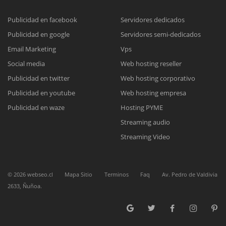
Publicidad en facebook
Servidores dedicados
Publicidad en google
Servidores semi-dedicados
Reunión online
Email Marketing
Vps
Nuestros ejecutivos le enviarán un correo electrónico con el enlace a
Chat Online
Social media
Web hosting reseller
Meet para la reunión online.
Cotización
Publicidad en twitter
Web hosting corporativo
Todos nuestros ejecutivos están fuera de línea. Complete el formulario
Publicidad en youtube
Web hosting empresa
para enviarnos un correo electrónico con sus datos personales.
Complete el formulario y nos contactaremos a la brevedad.
Publicidad en waze
Hosting PYME
Streaming audio
Streaming Video
©
2026
webseo.cl
Mapa Sitio
Terminos
Faq
Av. Pedro de Valdivia
2633, Ñuñoa.