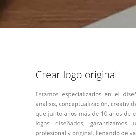
estrategia de
¡COTIZA AQUÍ!
DESDE $15 UF.
HABLAR CON EJECUTIVO
marketing digital.
DESDE $300 UF.
ASESORATE POR UN EXPERTO
Crear logo original
Estamos especializados en el dise
análisis, conceptualización, creativid
que junto a los más de 10 años de e
logos diseñados, garantizamos 
profesional y original, llenando de v