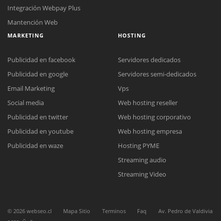
Integración Webpay Plus
Mantención Web
MARKETING
HOSTING
Publicidad en facebook
Servidores dedicados
Publicidad en google
Servidores semi-dedicados
Reunión online
Email Marketing
Vps
Nuestros ejecutivos le enviarán un correo electrónico con el enlace a
Social media
Web hosting reseller
Chat Online
Meet para la reunión online.
Cotización
Publicidad en twitter
Web hosting corporativo
Todos nuestros ejecutivos están fuera de línea. Complete el formulario
Publicidad en youtube
Web hosting empresa
para enviarnos un correo electrónico con sus datos personales.
Complete el formulario y nos contactaremos a la brevedad.
Publicidad en waze
Hosting PYME
Streaming audio
Streaming Video
©
2026
webseo.cl
Mapa Sitio
Terminos
Faq
Av. Pedro de Valdivia