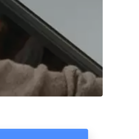
Reunión online
Chat Online
Nuestros ejecutivos le enviarán un correo
Cotización
electrónico con el enlace a Meet para la