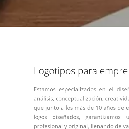
estrategia de
¡COTIZA AQUÍ!
DESDE $15 UF.
HABLAR CON EJECUTIVO
marketing digital.
DESDE $300 UF.
ASESORATE POR UN EXPERTO
Logotipos para empre
Estamos especializados en el dise
análisis, conceptualización, creativid
que junto a los más de 10 años de e
logos diseñados, garantizamos 
profesional y original, llenando de v