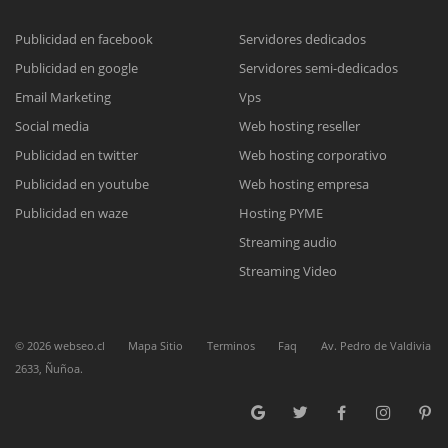
Publicidad en facebook
Servidores dedicados
Publicidad en google
Servidores semi-dedicados
Reunión online
Email Marketing
Vps
Nuestros ejecutivos le enviarán un correo electrónico con el enlace a
Chat Online
Social media
Web hosting reseller
Meet para la reunión online.
Cotización
Publicidad en twitter
Web hosting corporativo
Todos nuestros ejecutivos están fuera de línea. Complete el formulario
Publicidad en youtube
Web hosting empresa
para enviarnos un correo electrónico con sus datos personales.
Complete el formulario y nos contactaremos a la brevedad.
Publicidad en waze
Hosting PYME
Streaming audio
Streaming Video
©
2026
webseo.cl
Mapa Sitio
Terminos
Faq
Av. Pedro de Valdivia
2633, Ñuñoa.