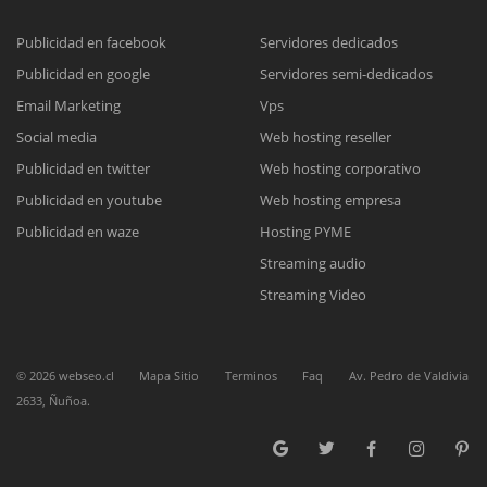
Publicidad en facebook
Servidores dedicados
Publicidad en google
Servidores semi-dedicados
Reunión online
Email Marketing
Vps
Nuestros ejecutivos le enviarán un correo electrónico con el enlace a
Chat Online
Social media
Web hosting reseller
Meet para la reunión online.
Cotización
Publicidad en twitter
Web hosting corporativo
Todos nuestros ejecutivos están fuera de línea. Complete el formulario
Publicidad en youtube
Web hosting empresa
para enviarnos un correo electrónico con sus datos personales.
Complete el formulario y nos contactaremos a la brevedad.
Publicidad en waze
Hosting PYME
Streaming audio
Streaming Video
©
2026
webseo.cl
Mapa Sitio
Terminos
Faq
Av. Pedro de Valdivia
2633, Ñuñoa.