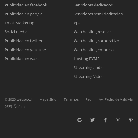
Publicidad en facebook
Servidores dedicados
Publicidad en google
Servidores semi-dedicados
Reunión online
Email Marketing
Vps
Nuestros ejecutivos le enviarán un correo electrónico con el enlace a
Chat Online
Social media
Web hosting reseller
Meet para la reunión online.
Cotización
Publicidad en twitter
Web hosting corporativo
Todos nuestros ejecutivos están fuera de línea. Complete el formulario
Publicidad en youtube
Web hosting empresa
para enviarnos un correo electrónico con sus datos personales.
Complete el formulario y nos contactaremos a la brevedad.
Publicidad en waze
Hosting PYME
Streaming audio
Streaming Video
©
2026
webseo.cl
Mapa Sitio
Terminos
Faq
Av. Pedro de Valdivia
2633, Ñuñoa.