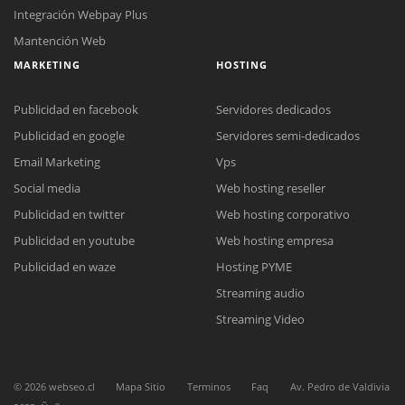
Integración Webpay Plus
Mantención Web
MARKETING
HOSTING
Publicidad en facebook
Servidores dedicados
Publicidad en google
Servidores semi-dedicados
Reunión online
Email Marketing
Vps
Nuestros ejecutivos le enviarán un correo electrónico con el enlace a
Social media
Web hosting reseller
Chat Online
Meet para la reunión online.
Cotización
Publicidad en twitter
Web hosting corporativo
Todos nuestros ejecutivos están fuera de línea. Complete el formulario
Publicidad en youtube
Web hosting empresa
para enviarnos un correo electrónico con sus datos personales.
Complete el formulario y nos contactaremos a la brevedad.
Publicidad en waze
Hosting PYME
Streaming audio
Streaming Video
©
2026
webseo.cl
Mapa Sitio
Terminos
Faq
Av. Pedro de Valdivia