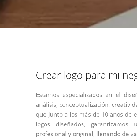
estrategia de
¡COTIZA AQUÍ!
DESDE $15 UF.
HABLAR CON EJECUTIVO
marketing digital.
DESDE $300 UF.
ASESORATE POR UN EXPERTO
Crear logo para mi ne
Estamos especializados en el dise
análisis, conceptualización, creativid
que junto a los más de 10 años de e
logos diseñados, garantizamos 
profesional y original, llenando de v