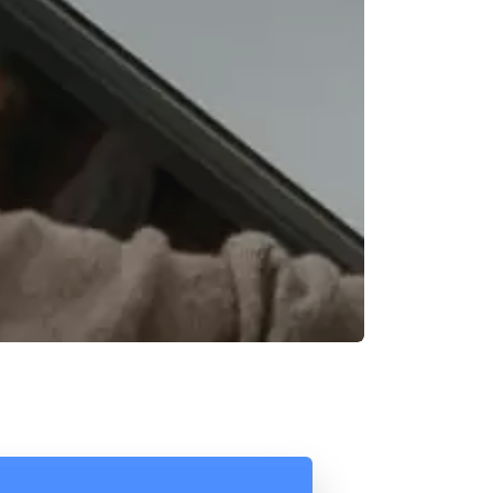
Reunión online
Chat Online
Nuestros ejecutivos le enviarán un correo
Cotización
electrónico con el enlace a Meet para la