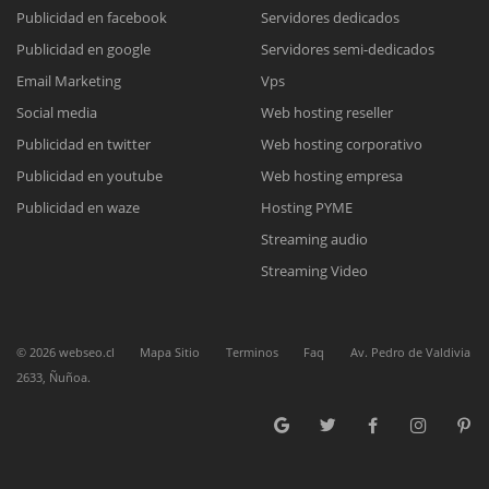
Publicidad en facebook
Servidores dedicados
Publicidad en google
Servidores semi-dedicados
Reunión online
Email Marketing
Vps
Nuestros ejecutivos le enviarán un correo electrónico con el enlace a
Chat Online
Social media
Web hosting reseller
Meet para la reunión online.
Cotización
Publicidad en twitter
Web hosting corporativo
Todos nuestros ejecutivos están fuera de línea. Complete el formulario
Publicidad en youtube
Web hosting empresa
para enviarnos un correo electrónico con sus datos personales.
Complete el formulario y nos contactaremos a la brevedad.
Publicidad en waze
Hosting PYME
Streaming audio
Streaming Video
©
2026
webseo.cl
Mapa Sitio
Terminos
Faq
Av. Pedro de Valdivia
2633, Ñuñoa.