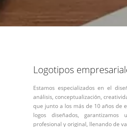
estrategia de
¡COTIZA AQUÍ!
DESDE $15 UF.
HABLAR CON EJECUTIVO
marketing digital.
DESDE $300 UF.
ASESORATE POR UN EXPERTO
Logotipos empresarial
Estamos especializados en el dise
análisis, conceptualización, creativid
que junto a los más de 10 años de e
logos diseñados, garantizamos 
profesional y original, llenando de v