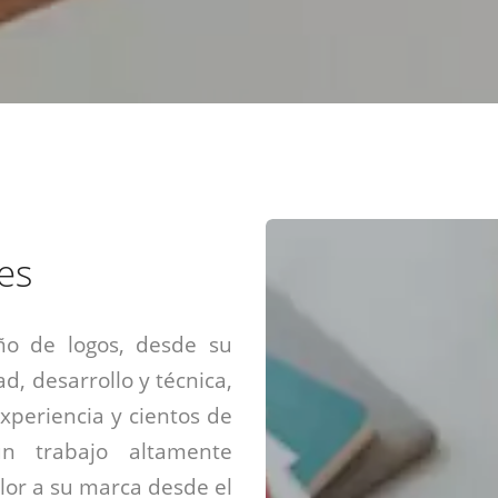
Diseño web mini sitios
Estrategia de marca
Next Cloud
Aplicaciones moviles
Identidad de marca
APP web móviles
Diseño de logo
Integración Webpay Plus
Directrices de la marca
Mantención Web
Redacción de textos
Directrices de voz
Rebranding
Fotografía / Dirección
es
Diseño infográfico
ño de logos, desde su
ad, desarrollo y técnica,
xperiencia y cientos de
un trabajo altamente
alor a su marca desde el