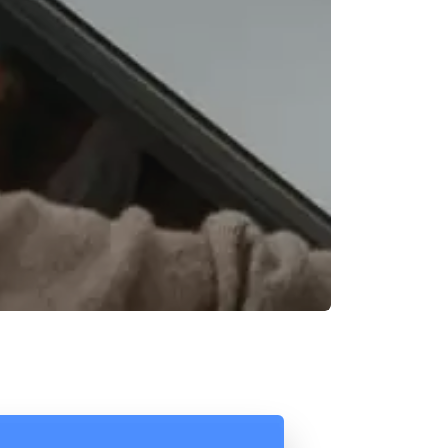
Reunión online
Chat Online
Nuestros ejecutivos le enviarán un correo
Cotización
electrónico con el enlace a Meet para la