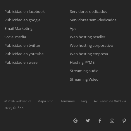
Publicidad en facebook
Servidores dedicados
Publicidad en google
Servidores semi-dedicados
Reunión online
Email Marketing
Vps
Nuestros ejecutivos le enviarán un correo electrónico con el enlace a
Chat Online
Social media
Web hosting reseller
Meet para la reunión online.
Cotización
Publicidad en twitter
Web hosting corporativo
Todos nuestros ejecutivos están fuera de línea. Complete el formulario
Publicidad en youtube
Web hosting empresa
para enviarnos un correo electrónico con sus datos personales.
Complete el formulario y nos contactaremos a la brevedad.
Publicidad en waze
Hosting PYME
Streaming audio
Streaming Video
©
2026
webseo.cl
Mapa Sitio
Terminos
Faq
Av. Pedro de Valdivia
2633, Ñuñoa.