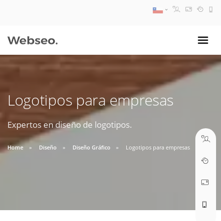
08:30 AM A 17:30 PM
ventas@webseo.cl
Logotipos para empresas
09:30 AM A 18:30 PM
soporte@webseo.cl
Expertos en diseño de logotipos.
Home
Diseño
Diseño Gráfico
Logotipos para empresas
ABRIR TICKET