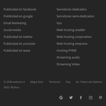
Publicidad en facebook
Servidores dedicados
Publicidad en google
Servidores semi-dedicados
Reunión online
Email Marketing
Vps
Nuestros ejecutivos le enviarán un correo electrónico con el enlace a
Chat Online
Social media
Web hosting reseller
Meet para la reunión online.
Cotización
Publicidad en twitter
Web hosting corporativo
Todos nuestros ejecutivos están fuera de línea. Complete el formulario
Publicidad en youtube
Web hosting empresa
para enviarnos un correo electrónico con sus datos personales.
Complete el formulario y nos contactaremos a la brevedad.
Publicidad en waze
Hosting PYME
Streaming audio
Streaming Video
©
2026
webseo.cl
Mapa Sitio
Terminos
Faq
Av. Pedro de Valdivia
2633, Ñuñoa.