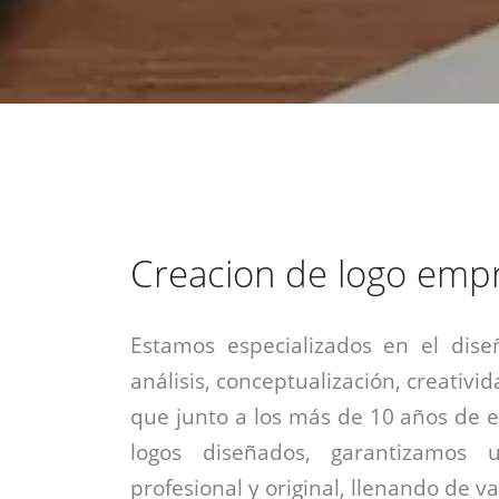
estrategia de
¡COTIZA AQUÍ!
DESDE $15 UF.
HABLAR CON EJECUTIVO
marketing digital.
DESDE $300 UF.
ASESORATE POR UN EXPERTO
Creacion de logo emp
Estamos especializados en el dise
análisis, conceptualización, creativid
que junto a los más de 10 años de e
logos diseñados, garantizamos 
profesional y original, llenando de v