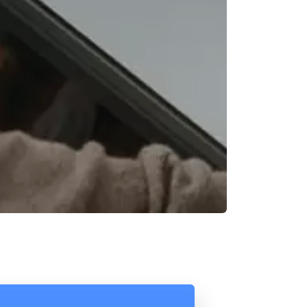
Reunión online
Chat Online
Nuestros ejecutivos le enviarán un correo
Cotización
electrónico con el enlace a Meet para la