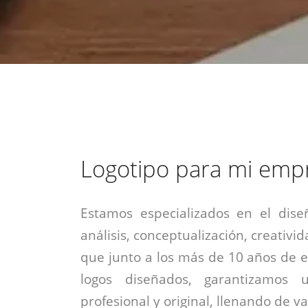
estrategia de
¡COTIZA AQUÍ!
DESDE $15 UF.
HABLAR CON EJECUTIVO
marketing digital.
DESDE $300 UF.
ASESORATE POR UN EXPERTO
Logotipo para mi emp
Estamos especializados en el dise
análisis, conceptualización, creativid
que junto a los más de 10 años de e
logos diseñados, garantizamos 
profesional y original, llenando de v