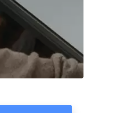
Reunión online
Chat Online
Nuestros ejecutivos le enviarán un correo
Cotización
electrónico con el enlace a Meet para la