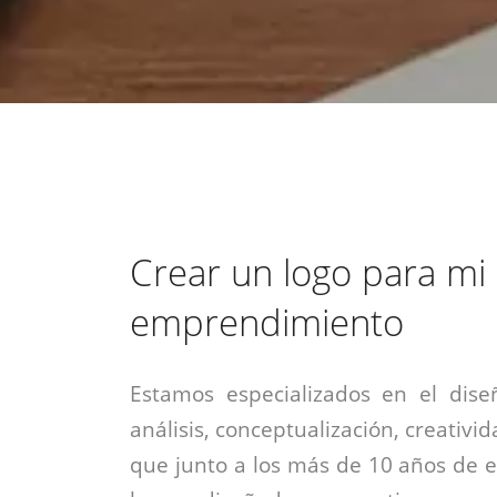
estrategia de
¡COTIZA AQUÍ!
DESDE $15 UF.
HABLAR CON EJECUTIVO
marketing digital.
DESDE $300 UF.
ASESORATE POR UN EXPERTO
Crear un logo para mi
emprendimiento
Estamos especializados en el dise
análisis, conceptualización, creativid
que junto a los más de 10 años de e