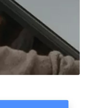
Reunión online
Chat Online
Nuestros ejecutivos le enviarán un correo
Cotización
electrónico con el enlace a Meet para la