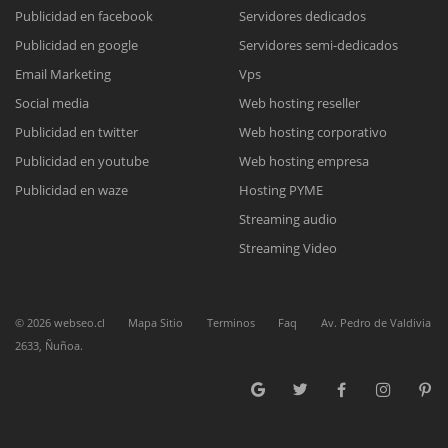
Publicidad en facebook
Servidores dedicados
Publicidad en google
Servidores semi-dedicados
Reunión online
Email Marketing
Vps
Nuestros ejecutivos le enviarán un correo electrónico con el enlace a
Chat Online
Social media
Web hosting reseller
Meet para la reunión online.
Cotización
Publicidad en twitter
Web hosting corporativo
Todos nuestros ejecutivos están fuera de línea. Complete el formulario
Publicidad en youtube
Web hosting empresa
para enviarnos un correo electrónico con sus datos personales.
Complete el formulario y nos contactaremos a la brevedad.
Publicidad en waze
Hosting PYME
Streaming audio
Streaming Video
©
2026
webseo.cl
Mapa Sitio
Terminos
Faq
Av. Pedro de Valdivia
2633, Ñuñoa.