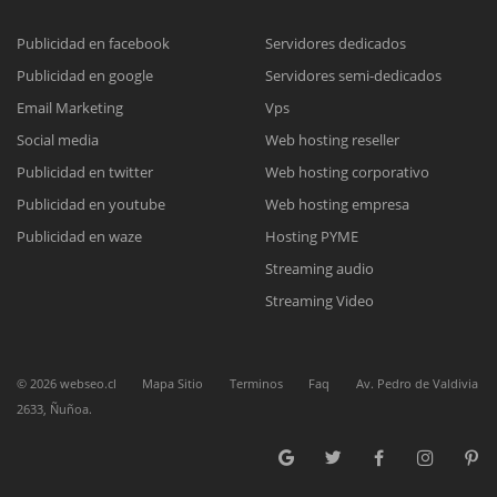
Publicidad en facebook
Servidores dedicados
Publicidad en google
Servidores semi-dedicados
Reunión online
Email Marketing
Vps
Nuestros ejecutivos le enviarán un correo electrónico con el enlace a
Chat Online
Social media
Web hosting reseller
Meet para la reunión online.
Cotización
Publicidad en twitter
Web hosting corporativo
Todos nuestros ejecutivos están fuera de línea. Complete el formulario
Publicidad en youtube
Web hosting empresa
para enviarnos un correo electrónico con sus datos personales.
Complete el formulario y nos contactaremos a la brevedad.
Publicidad en waze
Hosting PYME
Streaming audio
Streaming Video
©
2026
webseo.cl
Mapa Sitio
Terminos
Faq
Av. Pedro de Valdivia
2633, Ñuñoa.