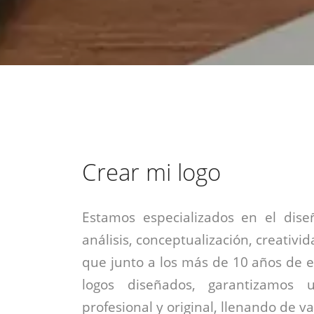
estrategia de
¡COTIZA AQUÍ!
DESDE $15 UF.
HABLAR CON EJECUTIVO
marketing digital.
DESDE $300 UF.
ASESORATE POR UN EXPERTO
Crear mi logo
Estamos especializados en el dise
análisis, conceptualización, creativid
que junto a los más de 10 años de e
logos diseñados, garantizamos 
profesional y original, llenando de v