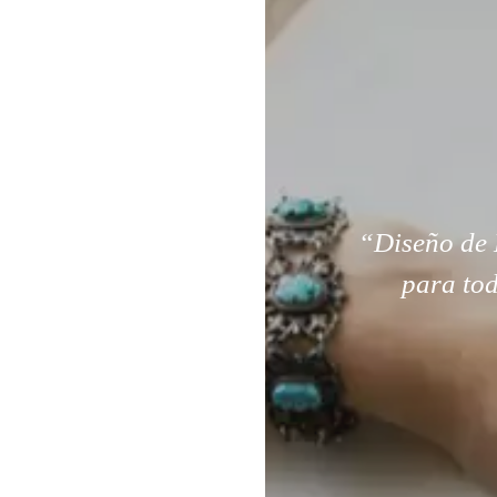
“Diseño de 
para tod