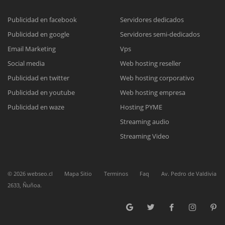
Publicidad en facebook
Servidores dedicados
Publicidad en google
Servidores semi-dedicados
Reunión online
Email Marketing
Vps
Nuestros ejecutivos le enviarán un correo electrónico con el enlace a
Chat Online
Social media
Web hosting reseller
Meet para la reunión online.
Cotización
Publicidad en twitter
Web hosting corporativo
Todos nuestros ejecutivos están fuera de línea. Complete el formulario
Publicidad en youtube
Web hosting empresa
para enviarnos un correo electrónico con sus datos personales.
Complete el formulario y nos contactaremos a la brevedad.
Publicidad en waze
Hosting PYME
Streaming audio
Streaming Video
©
2026
webseo.cl
Mapa Sitio
Terminos
Faq
Av. Pedro de Valdivia
2633, Ñuñoa.