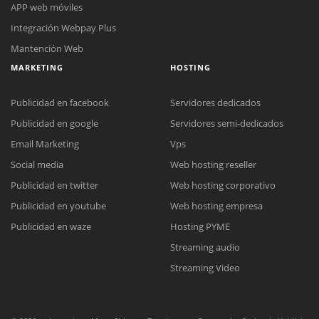
APP web móviles
Integración Webpay Plus
Mantención Web
MARKETING
HOSTING
Publicidad en facebook
Servidores dedicados
Publicidad en google
Servidores semi-dedicados
Reunión online
Email Marketing
Vps
Nuestros ejecutivos le enviarán un correo electrónico con el enlace a
Social media
Web hosting reseller
Chat Online
Meet para la reunión online.
Cotización
Publicidad en twitter
Web hosting corporativo
Todos nuestros ejecutivos están fuera de línea. Complete el formulario
Publicidad en youtube
Web hosting empresa
para enviarnos un correo electrónico con sus datos personales.
Complete el formulario y nos contactaremos a la brevedad.
Publicidad en waze
Hosting PYME
Streaming audio
Streaming Video