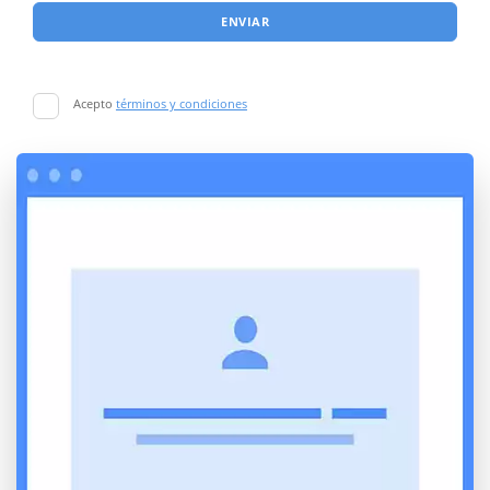
ENVIAR
Acepto
términos y condiciones