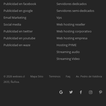
Publicidad en facebook
Servidores dedicados
Publicidad en google
Servidores semi-dedicados
Reunión online
Email Marketing
Vps
Nuestros ejecutivos le enviarán un correo electrónico con el enlace a
Chat Online
Social media
Web hosting reseller
Meet para la reunión online.
Cotización
Publicidad en twitter
Web hosting corporativo
Todos nuestros ejecutivos están fuera de línea. Complete el formulario
Publicidad en youtube
Web hosting empresa
para enviarnos un correo electrónico con sus datos personales.
Complete el formulario y nos contactaremos a la brevedad.
Publicidad en waze
Hosting PYME
Streaming audio
Streaming Video
©
2026
webseo.cl
Mapa Sitio
Terminos
Faq
Av. Pedro de Valdivia
2633, Ñuñoa.