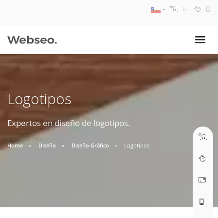
08:30 AM A 17:30 PM
ventas@webseo.cl
Logotipos
09:30 AM A 18:30 PM
soporte@webseo.cl
Expertos en diseño de logotipos.
Home
Diseño
Diseño Gráfico
Logotipos
ABRIR TICKET