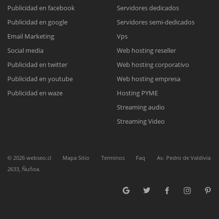
Publicidad en facebook
Servidores dedicados
Publicidad en google
Servidores semi-dedicados
Reunión online
Email Marketing
Vps
Nuestros ejecutivos le enviarán un correo electrónico con el enlace a
Chat Online
Social media
Web hosting reseller
Meet para la reunión online.
Cotización
Publicidad en twitter
Web hosting corporativo
Todos nuestros ejecutivos están fuera de línea. Complete el formulario
Publicidad en youtube
Web hosting empresa
para enviarnos un correo electrónico con sus datos personales.
Complete el formulario y nos contactaremos a la brevedad.
Publicidad en waze
Hosting PYME
Streaming audio
Streaming Video
©
2026
webseo.cl
Mapa Sitio
Terminos
Faq
Av. Pedro de Valdivia
2633, Ñuñoa.