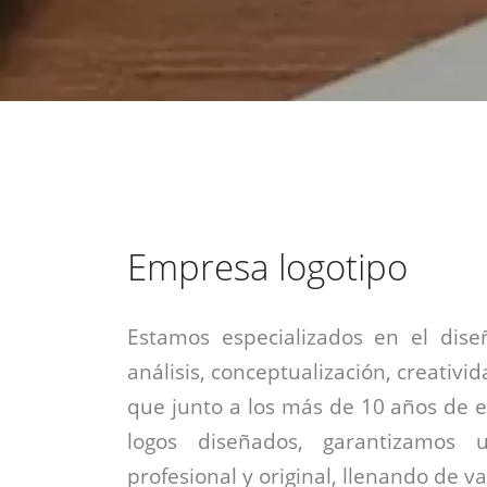
estrategia de
¡COTIZA AQUÍ!
DESDE $15 UF.
HABLAR CON EJECUTIVO
marketing digital.
DESDE $300 UF.
ASESORATE POR UN EXPERTO
Empresa logotipo
Estamos especializados en el dise
análisis, conceptualización, creativid
que junto a los más de 10 años de e
logos diseñados, garantizamos 
profesional y original, llenando de v