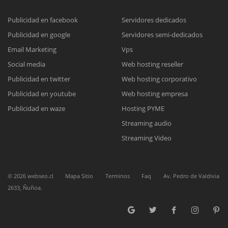
Publicidad en facebook
Servidores dedicados
Publicidad en google
Servidores semi-dedicados
Reunión online
Email Marketing
Vps
Nuestros ejecutivos le enviarán un correo electrónico con el enlace a
Chat Online
Social media
Web hosting reseller
Meet para la reunión online.
Cotización
Publicidad en twitter
Web hosting corporativo
Todos nuestros ejecutivos están fuera de línea. Complete el formulario
Publicidad en youtube
Web hosting empresa
para enviarnos un correo electrónico con sus datos personales.
Complete el formulario y nos contactaremos a la brevedad.
Publicidad en waze
Hosting PYME
Streaming audio
Streaming Video
©
2026
webseo.cl
Mapa Sitio
Terminos
Faq
Av. Pedro de Valdivia
2633, Ñuñoa.