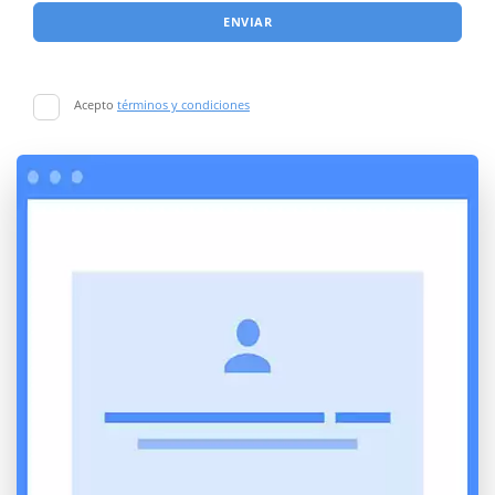
ENVIAR
Acepto
términos y condiciones