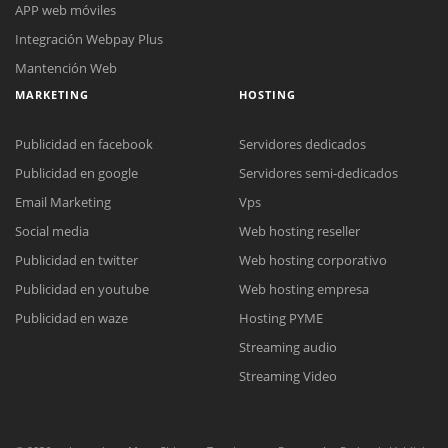
APP web móviles
Integración Webpay Plus
Mantención Web
MARKETING
HOSTING
Publicidad en facebook
Servidores dedicados
Publicidad en google
Servidores semi-dedicados
Reunión online
Email Marketing
Vps
Nuestros ejecutivos le enviarán un correo electrónico con el enlace a
Social media
Web hosting reseller
Chat Online
Meet para la reunión online.
Cotización
Publicidad en twitter
Web hosting corporativo
Todos nuestros ejecutivos están fuera de línea. Complete el formulario
Publicidad en youtube
Web hosting empresa
para enviarnos un correo electrónico con sus datos personales.
Complete el formulario y nos contactaremos a la brevedad.
Publicidad en waze
Hosting PYME
Streaming audio
Streaming Video