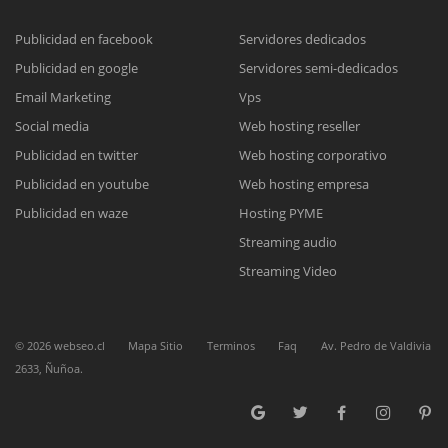
Publicidad en facebook
Servidores dedicados
Publicidad en google
Servidores semi-dedicados
Reunión online
Email Marketing
Vps
Nuestros ejecutivos le enviarán un correo electrónico con el enlace a
Chat Online
Social media
Web hosting reseller
Meet para la reunión online.
Cotización
Publicidad en twitter
Web hosting corporativo
Todos nuestros ejecutivos están fuera de línea. Complete el formulario
Publicidad en youtube
Web hosting empresa
para enviarnos un correo electrónico con sus datos personales.
Complete el formulario y nos contactaremos a la brevedad.
Publicidad en waze
Hosting PYME
Streaming audio
Streaming Video
©
2026
webseo.cl
Mapa Sitio
Terminos
Faq
Av. Pedro de Valdivia
2633, Ñuñoa.