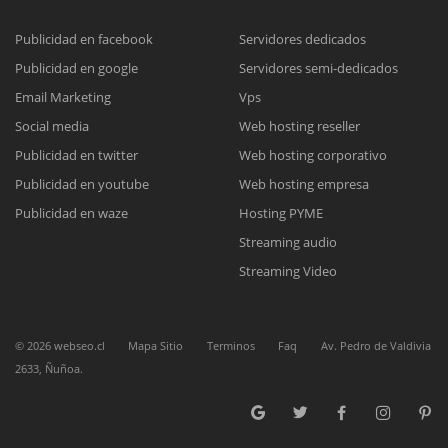
Publicidad en facebook
Servidores dedicados
Publicidad en google
Servidores semi-dedicados
Reunión online
Email Marketing
Vps
Nuestros ejecutivos le enviarán un correo electrónico con el enlace a
Chat Online
Social media
Web hosting reseller
Meet para la reunión online.
Cotización
Publicidad en twitter
Web hosting corporativo
Todos nuestros ejecutivos están fuera de línea. Complete el formulario
Publicidad en youtube
Web hosting empresa
para enviarnos un correo electrónico con sus datos personales.
Complete el formulario y nos contactaremos a la brevedad.
Publicidad en waze
Hosting PYME
Streaming audio
Streaming Video
©
2026
webseo.cl
Mapa Sitio
Terminos
Faq
Av. Pedro de Valdivia
2633, Ñuñoa.