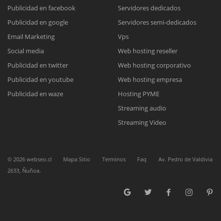
Publicidad en facebook
Servidores dedicados
Publicidad en google
Servidores semi-dedicados
Reunión online
Email Marketing
Vps
Nuestros ejecutivos le enviarán un correo electrónico con el enlace a
Chat Online
Social media
Web hosting reseller
Meet para la reunión online.
Cotización
Publicidad en twitter
Web hosting corporativo
Todos nuestros ejecutivos están fuera de línea. Complete el formulario
Publicidad en youtube
Web hosting empresa
para enviarnos un correo electrónico con sus datos personales.
Complete el formulario y nos contactaremos a la brevedad.
Publicidad en waze
Hosting PYME
Streaming audio
Streaming Video
©
2026
webseo.cl
Mapa Sitio
Terminos
Faq
Av. Pedro de Valdivia
2633, Ñuñoa.