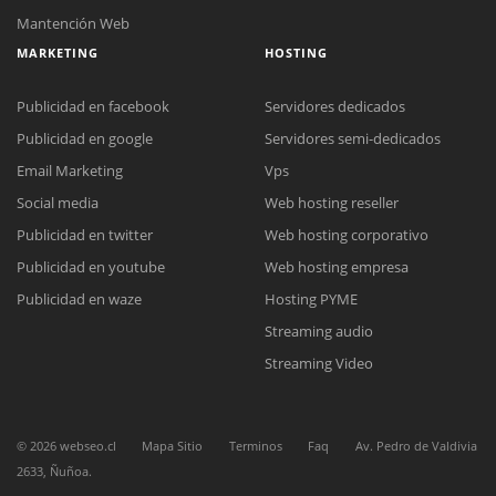
Mantención Web
MARKETING
HOSTING
Publicidad en facebook
Servidores dedicados
Publicidad en google
Servidores semi-dedicados
Email Marketing
Vps
Social media
Web hosting reseller
Publicidad en twitter
Web hosting corporativo
Publicidad en youtube
Web hosting empresa
Reunión online
Publicidad en waze
Hosting PYME
Nuestros ejecutivos le enviarán un correo electrónico con el enlace a
Chat Online
Streaming audio
Meet para la reunión online.
Cotización
Todos nuestros ejecutivos están fuera de línea. Complete el formulario
Streaming Video
para enviarnos un correo electrónico con sus datos personales.
Complete el formulario y nos contactaremos a la brevedad.
©
2026
webseo.cl
Mapa Sitio
Terminos
Faq
Av. Pedro de Valdivia
2633, Ñuñoa.