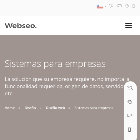
08:30 AM A 17:30 PM
ventas@webseo.cl
Sistemas para empresas
09:30 AM A 18:30 PM
soporte@webseo.cl
La solución que su empresa requiere, no importa la
funcionalidad requerida, origen de datos, servidores,
etc.
Home
Diseño
Diseño web
Sistemas para empresas
ABRIR TICKET