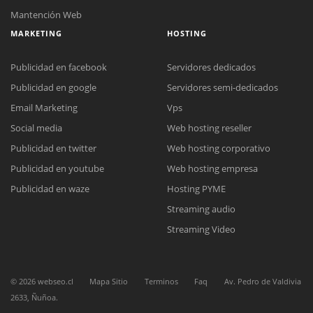
Mantención Web
MARKETING
HOSTING
Publicidad en facebook
Servidores dedicados
Publicidad en google
Servidores semi-dedicados
Email Marketing
Vps
Social media
Web hosting reseller
Publicidad en twitter
Web hosting corporativo
Publicidad en youtube
Web hosting empresa
Reunión online
Publicidad en waze
Hosting PYME
Nuestros ejecutivos le enviarán un correo electrónico con el enlace a
Chat Online
Streaming audio
Meet para la reunión online.
Cotización
Todos nuestros ejecutivos están fuera de línea. Complete el formulario
Streaming Video
para enviarnos un correo electrónico con sus datos personales.
Complete el formulario y nos contactaremos a la brevedad.
©
2026
webseo.cl
Mapa Sitio
Terminos
Faq
Av. Pedro de Valdivia
2633, Ñuñoa.