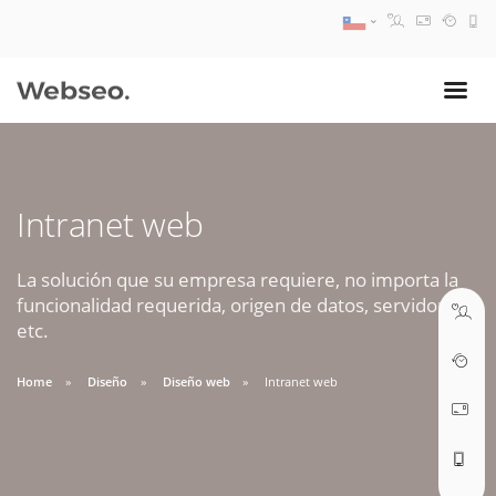
08:30 AM A 17:30 PM
ventas@webseo.cl
Intranet web
09:30 AM A 18:30 PM
soporte@webseo.cl
La solución que su empresa requiere, no importa la
funcionalidad requerida, origen de datos, servidores,
etc.
Home
Diseño
Diseño web
Intranet web
ABRIR TICKET