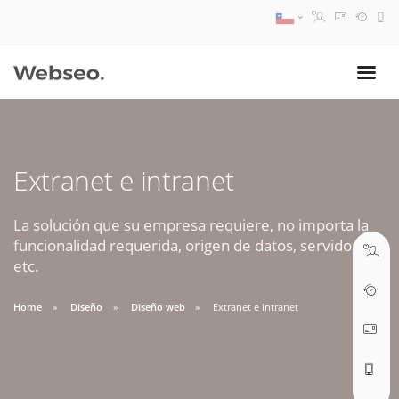
08:30 AM A 17:30 PM
ventas@webseo.cl
Extranet e intranet
09:30 AM A 18:30 PM
soporte@webseo.cl
La solución que su empresa requiere, no importa la
funcionalidad requerida, origen de datos, servidores,
etc.
Home
Diseño
Diseño web
Extranet e intranet
ABRIR TICKET