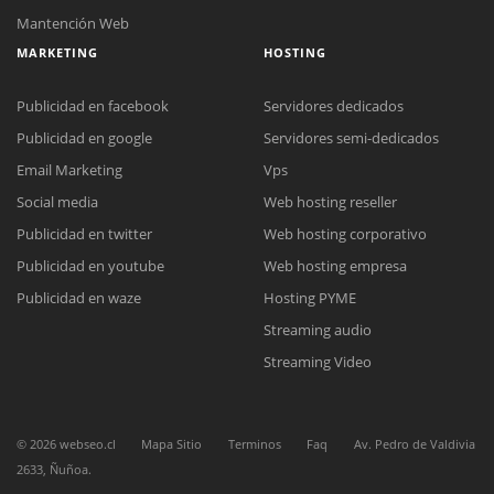
Mantención Web
MARKETING
HOSTING
Publicidad en facebook
Servidores dedicados
Publicidad en google
Servidores semi-dedicados
Email Marketing
Vps
Social media
Web hosting reseller
Publicidad en twitter
Web hosting corporativo
Publicidad en youtube
Web hosting empresa
Reunión online
Publicidad en waze
Hosting PYME
Nuestros ejecutivos le enviarán un correo electrónico con el enlace a
Chat Online
Streaming audio
Meet para la reunión online.
Cotización
Todos nuestros ejecutivos están fuera de línea. Complete el formulario
Streaming Video
para enviarnos un correo electrónico con sus datos personales.
Complete el formulario y nos contactaremos a la brevedad.
©
2026
webseo.cl
Mapa Sitio
Terminos
Faq
Av. Pedro de Valdivia
2633, Ñuñoa.