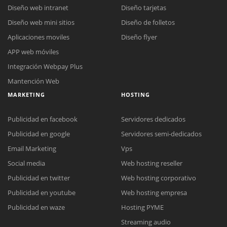
Diseño web intranet
Diseño tarjetas
Diseño web mini sitios
Diseño de folletos
Aplicaciones moviles
Diseño flyer
APP web móviles
Integración Webpay Plus
Mantención Web
MARKETING
HOSTING
Publicidad en facebook
Servidores dedicados
Publicidad en google
Servidores semi-dedicados
Email Marketing
Vps
Social media
Web hosting reseller
Publicidad en twitter
Web hosting corporativo
Publicidad en youtube
Web hosting empresa
Reunión online
Publicidad en waze
Hosting PYME
Nuestros ejecutivos le enviarán un correo electrónico con el enlace a
Chat Online
Streaming audio
Meet para la reunión online.