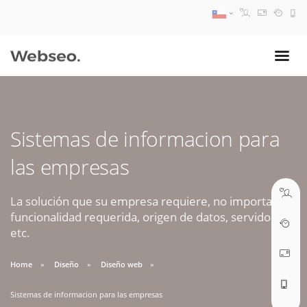
08:30 AM A 17:30 PM
ventas@webseo.cl
Sistemas de informacion para
09:30 AM A 18:30 PM
las empresas
soporte@webseo.cl
La solución que su empresa requiere, no importa la
funcionalidad requerida, origen de datos, servidores,
etc.
ABRIR TICKET
Home
Diseño
Diseño web
Sistemas de informacion para las empresas