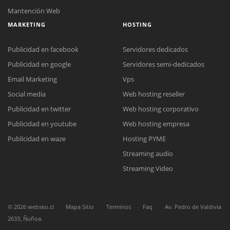
Mantención Web
MARKETING
HOSTING
Publicidad en facebook
Servidores dedicados
Publicidad en google
Servidores semi-dedicados
Email Marketing
Vps
Social media
Web hosting reseller
Publicidad en twitter
Web hosting corporativo
Publicidad en youtube
Web hosting empresa
Reunión online
Publicidad en waze
Hosting PYME
Nuestros ejecutivos le enviarán un correo electrónico con el enlace a
Chat Online
Streaming audio
Meet para la reunión online.
Cotización
Todos nuestros ejecutivos están fuera de línea. Complete el formulario
Streaming Video
para enviarnos un correo electrónico con sus datos personales.
Complete el formulario y nos contactaremos a la brevedad.
©
2026
webseo.cl
Mapa Sitio
Terminos
Faq
Av. Pedro de Valdivia
2633, Ñuñoa.