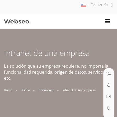
08:30 AM A 17:30 PM
ventas@webseo.cl
Intranet de una empresa
09:30 AM A 18:30 PM
soporte@webseo.cl
La solución que su empresa requiere, no importa la
funcionalidad requerida, origen de datos, servidores,
etc.
Home
Diseño
Diseño web
Intranet de una empresa
ABRIR TICKET