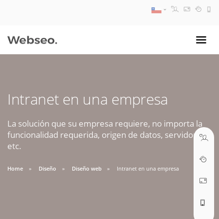
08:30 AM A 17:30 PM
ventas@webseo.cl
Intranet en una empresa
09:30 AM A 18:30 PM
soporte@webseo.cl
La solución que su empresa requiere, no importa la
funcionalidad requerida, origen de datos, servidores,
etc.
Home
Diseño
Diseño web
Intranet en una empresa
ABRIR TICKET