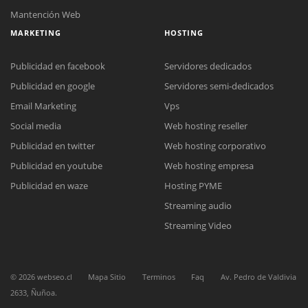
Mantención Web
MARKETING
HOSTING
Publicidad en facebook
Servidores dedicados
Publicidad en google
Servidores semi-dedicados
Email Marketing
Vps
Social media
Web hosting reseller
Publicidad en twitter
Web hosting corporativo
Publicidad en youtube
Web hosting empresa
Reunión online
Publicidad en waze
Hosting PYME
Nuestros ejecutivos le enviarán un correo electrónico con el enlace a
Chat Online
Streaming audio
Meet para la reunión online.
Cotización
Todos nuestros ejecutivos están fuera de línea. Complete el formulario
Streaming Video
para enviarnos un correo electrónico con sus datos personales.
Complete el formulario y nos contactaremos a la brevedad.
©
2026
webseo.cl
Mapa Sitio
Terminos
Faq
Av. Pedro de Valdivia
2633, Ñuñoa.