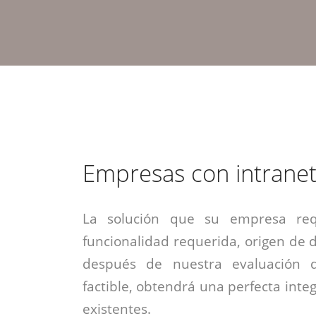
estrategia de
¡COTIZA AQUÍ!
DESDE $15 UF.
HABLAR CON EJECUTIVO
marketing digital.
DESDE $300 UF.
ASESORATE POR UN EXPERTO
Empresas con intrane
La solución que su empresa req
funcionalidad requerida, origen de da
después de nuestra evaluación 
factible, obtendrá una perfecta inte
existentes.