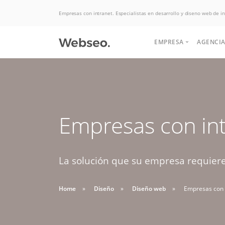
Empresas con intranet. Especialistas en desarrollo y diseno web de in
EMPRESA
AGENCIA
Quiénes somos
Historia
Somos expertos
Empresas con in
Terminos y condi
Potenciamos tu
Politicas de uso
en Hosting, las
negocio para
aumentar las ventas.
La solución que su empresa requiere,
mejores ofertas
Soluciones de desarrollo,
Buscas apoyo
del mercado.
diseño web y interfaz
Home
Diseño
Diseño web
Empresas con 
HABLAR CON EJECUTIVO
para crear tu
graficas.
DESDE $2 UF.