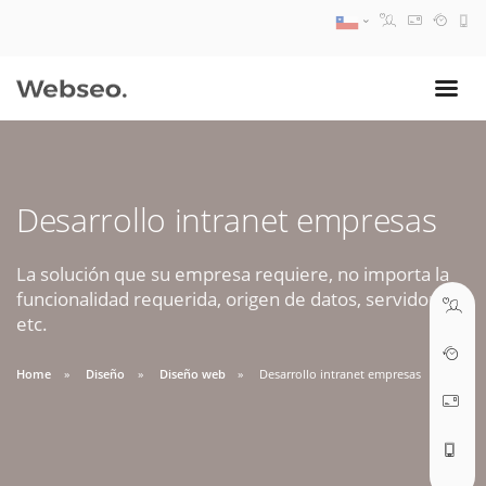
08:30 AM A 17:30 PM
ventas@webseo.cl
Desarrollo intranet empresas
09:30 AM A 18:30 PM
soporte@webseo.cl
La solución que su empresa requiere, no importa la
funcionalidad requerida, origen de datos, servidores,
etc.
Home
Diseño
Diseño web
Desarrollo intranet empresas
ABRIR TICKET