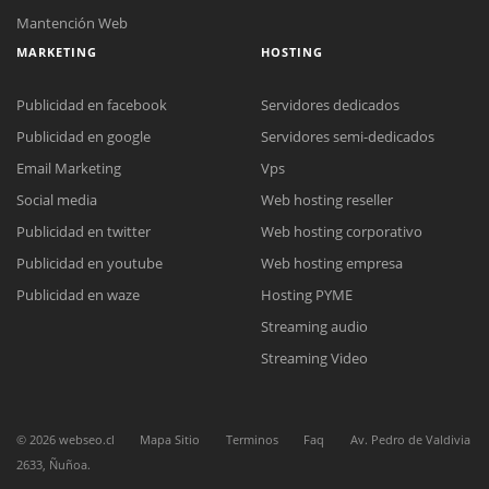
Mantención Web
MARKETING
HOSTING
Publicidad en facebook
Servidores dedicados
Publicidad en google
Servidores semi-dedicados
Email Marketing
Vps
Social media
Web hosting reseller
Publicidad en twitter
Web hosting corporativo
Publicidad en youtube
Web hosting empresa
Reunión online
Publicidad en waze
Hosting PYME
Nuestros ejecutivos le enviarán un correo electrónico con el enlace a
Chat Online
Streaming audio
Meet para la reunión online.
Cotización
Todos nuestros ejecutivos están fuera de línea. Complete el formulario
Streaming Video
para enviarnos un correo electrónico con sus datos personales.
Complete el formulario y nos contactaremos a la brevedad.
©
2026
webseo.cl
Mapa Sitio
Terminos
Faq
Av. Pedro de Valdivia
2633, Ñuñoa.