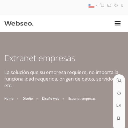
08:30 AM A 17:30 PM
ventas@webseo.cl
Extranet empresas
09:30 AM A 18:30 PM
soporte@webseo.cl
La solución que su empresa requiere, no importa la
funcionalidad requerida, origen de datos, servidores,
etc.
Home
Diseño
Diseño web
Extranet empresas
ABRIR TICKET