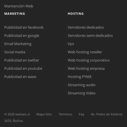
Mantención Web
MARKETING
HOSTING
Publicidad en facebook
Servidores dedicados
Publicidad en google
Servidores semi-dedicados
Email Marketing
Vps
Social media
Web hosting reseller
Publicidad en twitter
Web hosting corporativo
Publicidad en youtube
Web hosting empresa
Reunión online
Publicidad en waze
Hosting PYME
Nuestros ejecutivos le enviarán un correo electrónico con el enlace a
Chat Online
Streaming audio
Meet para la reunión online.
Cotización
Todos nuestros ejecutivos están fuera de línea. Complete el formulario
Streaming Video
para enviarnos un correo electrónico con sus datos personales.
Complete el formulario y nos contactaremos a la brevedad.
©
2026
webseo.cl
Mapa Sitio
Terminos
Faq
Av. Pedro de Valdivia
2633, Ñuñoa.