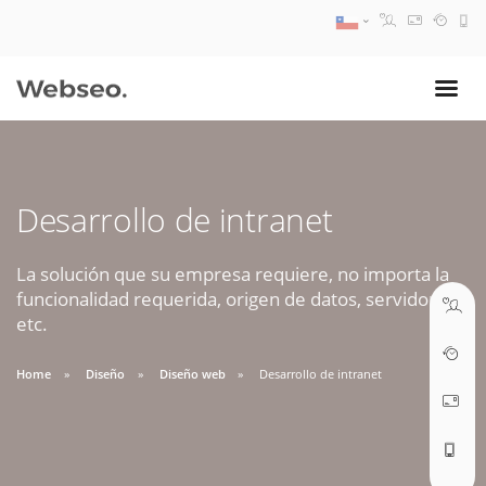
08:30 AM A 17:30 PM
ventas@webseo.cl
Desarrollo de intranet
09:30 AM A 18:30 PM
soporte@webseo.cl
La solución que su empresa requiere, no importa la
funcionalidad requerida, origen de datos, servidores,
etc.
Home
Diseño
Diseño web
Desarrollo de intranet
ABRIR TICKET