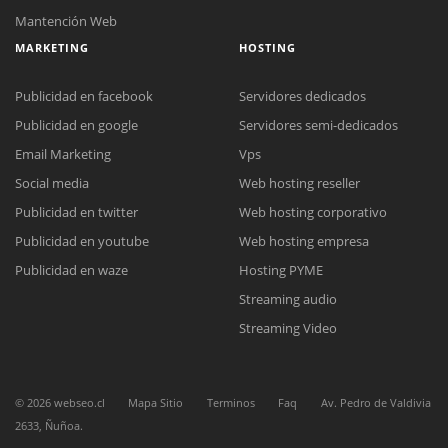
Mantención Web
MARKETING
HOSTING
Publicidad en facebook
Servidores dedicados
Publicidad en google
Servidores semi-dedicados
Email Marketing
Vps
Social media
Web hosting reseller
Publicidad en twitter
Web hosting corporativo
Publicidad en youtube
Web hosting empresa
Reunión online
Publicidad en waze
Hosting PYME
Nuestros ejecutivos le enviarán un correo electrónico con el enlace a
Chat Online
Streaming audio
Meet para la reunión online.
Cotización
Todos nuestros ejecutivos están fuera de línea. Complete el formulario
Streaming Video
para enviarnos un correo electrónico con sus datos personales.
Complete el formulario y nos contactaremos a la brevedad.
©
2026
webseo.cl
Mapa Sitio
Terminos
Faq
Av. Pedro de Valdivia
2633, Ñuñoa.