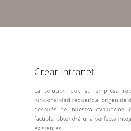
estrategia de
¡COTIZA AQUÍ!
DESDE $15 UF.
HABLAR CON EJECUTIVO
marketing digital.
DESDE $300 UF.
ASESORATE POR UN EXPERTO
Crear intranet
La solución que su empresa req
funcionalidad requerida, origen de da
después de nuestra evaluación 
factible, obtendrá una perfecta inte
existentes.