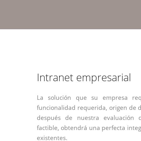
estrategia de
¡COTIZA AQUÍ!
DESDE $15 UF.
HABLAR CON EJECUTIVO
marketing digital.
DESDE $300 UF.
ASESORATE POR UN EXPERTO
Intranet empresarial
La solución que su empresa req
funcionalidad requerida, origen de da
después de nuestra evaluación 
factible, obtendrá una perfecta inte
existentes.