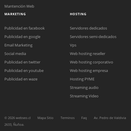
Mantención Web
MARKETING
HOSTING
Publicidad en facebook
Servidores dedicados
Publicidad en google
Servidores semi-dedicados
Email Marketing
Vps
Social media
Web hosting reseller
Publicidad en twitter
Web hosting corporativo
Publicidad en youtube
Web hosting empresa
Reunión online
Publicidad en waze
Hosting PYME
Nuestros ejecutivos le enviarán un correo electrónico con el enlace a
Chat Online
Streaming audio
Meet para la reunión online.
Cotización
Todos nuestros ejecutivos están fuera de línea. Complete el formulario
Streaming Video
para enviarnos un correo electrónico con sus datos personales.
Complete el formulario y nos contactaremos a la brevedad.
©
2026
webseo.cl
Mapa Sitio
Terminos
Faq
Av. Pedro de Valdivia
2633, Ñuñoa.