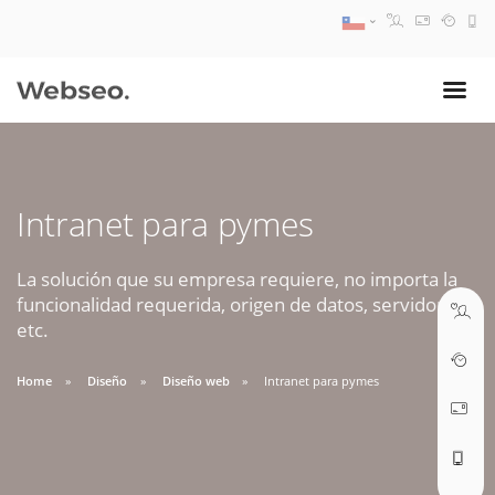
08:30 AM A 17:30 PM
ventas@webseo.cl
Intranet para pymes
09:30 AM A 18:30 PM
soporte@webseo.cl
La solución que su empresa requiere, no importa la
funcionalidad requerida, origen de datos, servidores,
etc.
Home
Diseño
Diseño web
Intranet para pymes
ABRIR TICKET