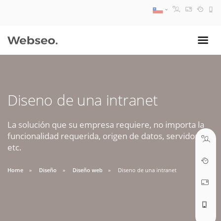
08:30 AM A 17:30 PM
ventas@webseo.cl
Diseno de una intranet
09:30 AM A 18:30 PM
soporte@webseo.cl
La solución que su empresa requiere, no importa la
funcionalidad requerida, origen de datos, servidores,
etc.
Home
Diseño
Diseño web
Diseno de una intranet
ABRIR TICKET