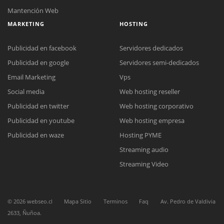
Mantención Web
MARKETING
HOSTING
Publicidad en facebook
Servidores dedicados
Publicidad en google
Servidores semi-dedicados
Email Marketing
Vps
Social media
Web hosting reseller
Publicidad en twitter
Web hosting corporativo
Publicidad en youtube
Web hosting empresa
Reunión online
Publicidad en waze
Hosting PYME
Nuestros ejecutivos le enviarán un correo electrónico con el enlace a
Chat Online
Streaming audio
Meet para la reunión online.
Cotización
Todos nuestros ejecutivos están fuera de línea. Complete el formulario
Streaming Video
para enviarnos un correo electrónico con sus datos personales.
Complete el formulario y nos contactaremos a la brevedad.
©
2026
webseo.cl
Mapa Sitio
Terminos
Faq
Av. Pedro de Valdivia
2633, Ñuñoa.